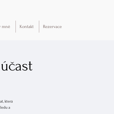
 mně
Kontakt
Rezervace
 účast
t, která
hledu a