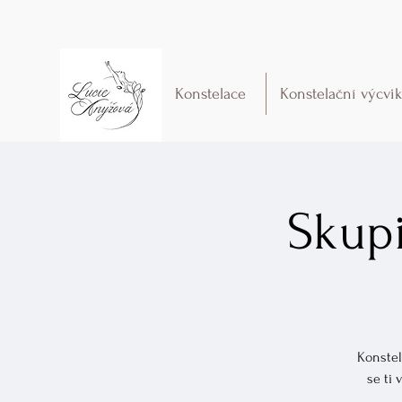
Konstelace
Konstelační výcvi
Skupi
Konstel
se ti 