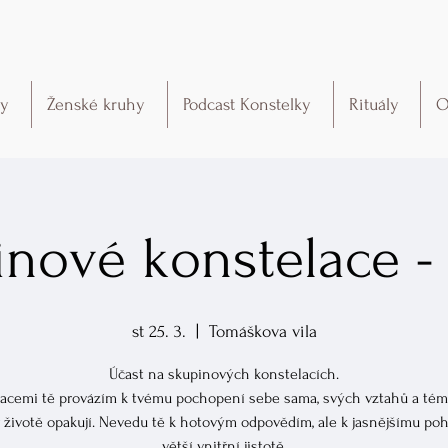
ky
Ženské kruhy
Podcast Konstelky
Rituály
O
nové konstelace -
st 25. 3.
  |  
Tomáškova vila
Účast na skupinových konstelacích.
acemi tě provázím k tvému pochopení sebe sama, svých vztahů a téma
v životě opakují. Nevedu tě k hotovým odpovědím, ale k jasnějšímu po
větší vnitřní jistotě.