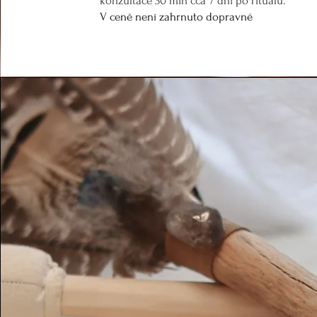
konzultace
30 min
cca 7 dní po rituálu.
V ceně není zahrnuto dopravné