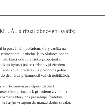
RITUÁL a rituál obnovení svatby
uál je posvátným obřadem, který vzniká na
jedinečnému příběhu. Je to hluboce osobní
vnost, která oslavuje lásku, propojení a
 dvou bytostí, jež se rozhodly jít životem
 Tento rituál představuje přechod z jedné
 do druhé, za přítomnosti vašich nejbližších.
ty k přirozeným principům života, k
užskému principu, k přírodním živlům i k
ozměru, který nás přesahuje. Svatební
jen krásným vstupem do manželského svazku,