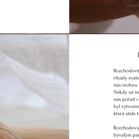
Rozchodové r
rituály svat
nás mohou z
Někdy už ne
nás pořád v
byl vytvořen
která stále 
Rozchodový 
bývalým par