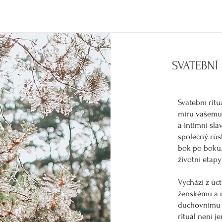
SVATEBNÍ 
Svatební rit
míru vašemu 
a intimní sla
společný růst
bok po boku.
životní etapy
Vychází z úc
ženskému a m
duchovnímu r
rituál není 