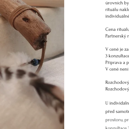
úrovních byt
rituálu nakl
individuáln
Cena rituálu
Partnerský r
V ceně je z
3 konzultac
Příprava a 
V ceně nen
Rozchodový r
Rozchodový 
U individáln
před samotn
prostoru, p
konzultace