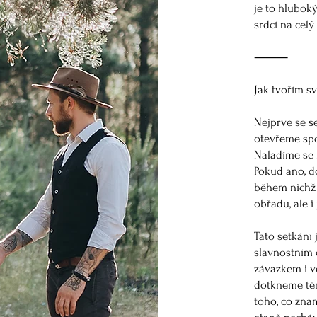
je to hluboký
srdcí na celý 
⸻
Jak tvořím sv
Nejprve se s
otevřeme spo
Naladíme se 
Pokud ano, d
během nichž
obřadu, ale i
Tato setkání 
slavnostním
závazkem i 
dotkneme tém
toho, co zna