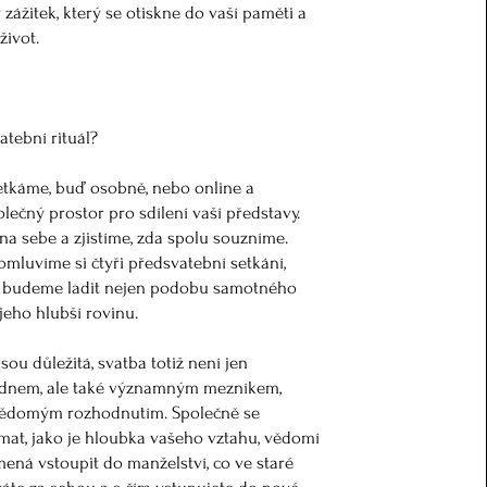
 zážitek, který se otiskne do vaší paměti a
život.
atební rituál?
etkáme, buď osobně, nebo online a
lečný prostor pro sdílení vaší představy.
na sebe a zjistíme, zda spolu souzníme.
omluvíme si čtyři předsvatební setkání,
 budeme ladit nejen podobu samotného
 jeho hlubší rovinu.
jsou důležitá, svatba totiž není jen
 dnem, ale také významným mezníkem,
vědomým rozhodnutím. Společně se
at, jako je hloubka vašeho vztahu, vědomí
mená vstoupit do manželství, co ve staré