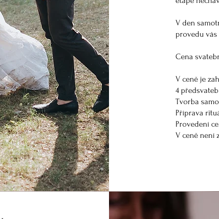
etapě necháv
V den samotné
provedu vás 
Cena svatební
V ceně je za
4 předsvateb
Tvorba samot
Příprava ritu
Provedení ce
V ceně není