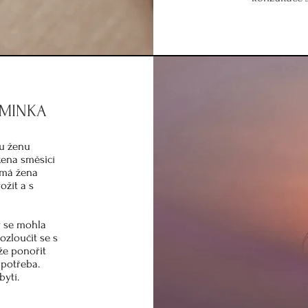
IMINKA
u ženu
zena směsicí
 má žena
ožít a s
y se mohla
ozloučit se s
že ponořit
 potřeba.
bytí.