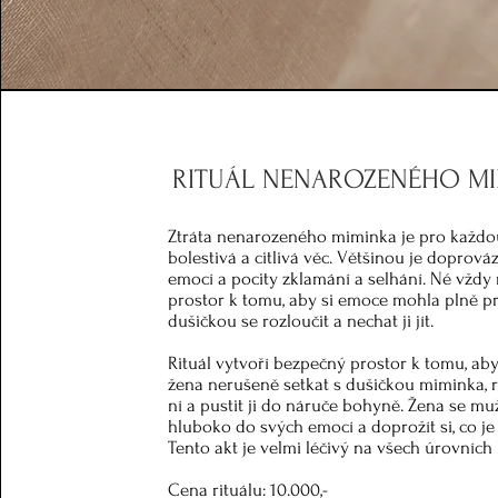
RITUÁL NENAROZENÉHO M
Ztráta nenarozeného miminka je pro každo
bolestivá a citlivá věc. Většinou je doprová
emocí a pocity zklamání a selhání. Né vždy
prostor k tomu, aby si emoce mohla plně pr
dušičkou se rozloučit a nechat ji jít.
Rituál vytvoří bezpečný prostor k tomu, ab
žena nerušeně setkat s dušičkou miminka, r
ní a pustit ji do náruče bohyně. Žena se mu
hluboko do svých emocí a doprožít si, co je
Tento akt je velmi léčivý na všech úrovních 
Cena rituálu: 10.000,-