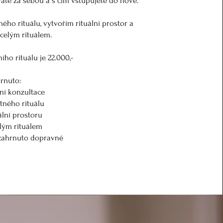
áte za sebou a s čím vstupujete do nové.
ho rituálu, vytvořím rituální prostor a
celým rituálem.
ho rituálu je 22.000,-
hrnuto:
ní konzultace
ného rituálu
ální prostoru
lým rituálem
 zahrnuto dopravné