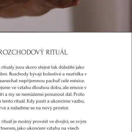
ROZCHODOVÝ RITUÁL
ituály jsou skoro stejně tak důležité jako
ební. Rozchody bývají bolestivé a nezřídka v
anechat nepříjemnou pachuť celé měsíce.
jsme ve vztahu dlouhou dobu, ale emoce v
íří a my se nemůžeme posunout dál. Proto
 tento rituál. Kdy pustí a ukončíme vazbu,
trvá a naladíme se na nový prostor.
rituál je možný provést ve dvojici, se svým
tnerem, jako ukončení vztahu na všech