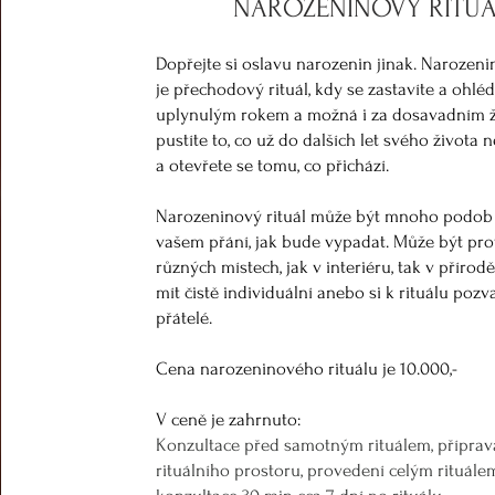
NAROZENINOVÝ RITU
Dopřejte si oslavu narozenin jinak. Narozeni
je přechodový rituál, kdy se zastavíte a ohlé
uplynulým rokem a možná i za dosavadním ž
pustíte to, co už do dalších let svého života 
a otevřete se tomu, co přichází.
Narozeninový rituál může být mnoho podob a
vašem přání, jak bude vypadat. Může být pr
různých místech, jak v interiéru, tak v přírod
mít čistě individuální anebo si k rituálu pozv
přátelé.
Cena narozeninového rituálu je 10.000,-
V ceně je zahrnuto:
Konzultace před samotným rituálem, p
říprav
rituálního prostoru, provedení
celým
rituále