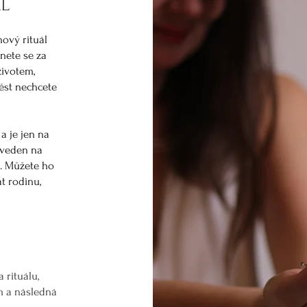
ÁL
nový rituál
dnete se za
ivotem,
nést nechcete
 je jen na
oveden na
ě. Můžete ho
at rodinu,
a rituálu,
m a
následná