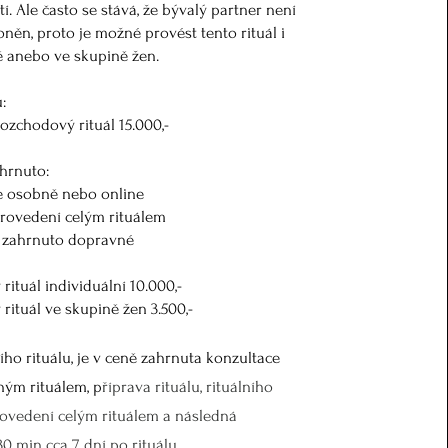
í. Ale často se stává, že bývalý partner není
oněn, proto je možné provést tento rituál i
ě anebo ve skupině žen.
:
ozchodový rituál 15.000,-
ahrnuto:
e osobně nebo online
provedení celým rituálem
í zahrnuto dopravné
ituál individuální 10.000,-
rituál ve skupině žen 3.500,-
ího rituálu, je v ceně zahrnuta konzultace
ým rituálem, p
říprava rituálu, rituálního
rovedení
celým
rituálem a
následná
30 min
cca 7 dní po rituálu.