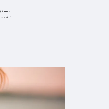
ěji — v
uvidění.