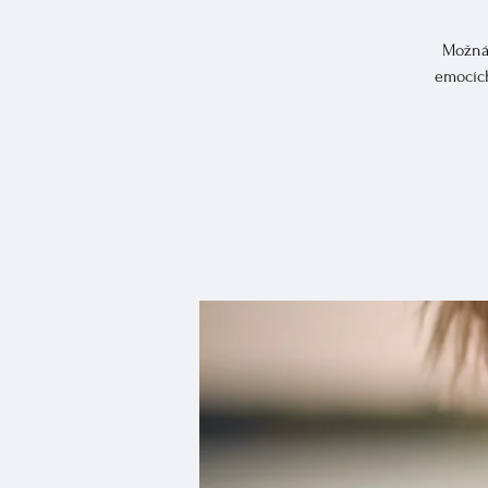
Možná 
emocích