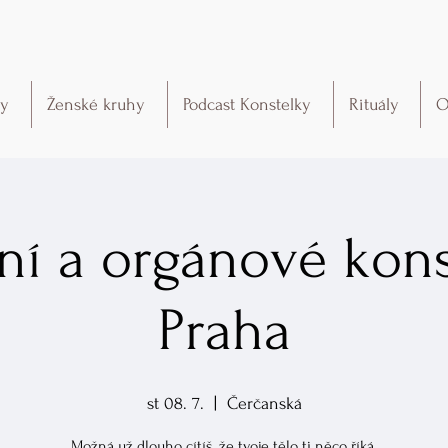
ky
Ženské kruhy
Podcast Konstelky
Rituály
O
ní a orgánové kons
Praha
st 08. 7.
  |  
Čerčanská
Možná už dlouho cítíš, že tvoje tělo ti něco říká.