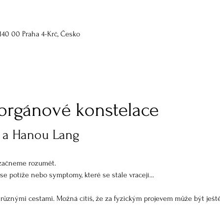
140 00 Praha 4-Krč, Česko
 orgánové konstelace
u a Hanou Lang
 začneme rozumět.
í se potíže nebo symptomy, které se stále vracejí…
různými cestami. Možná cítíš, že za fyzickým projevem může být ještě